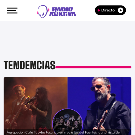
Directo
TENDENCIAS
Agrupación Café Tacvba tocando en vivo e Ismael Fuentes, guitarrista de