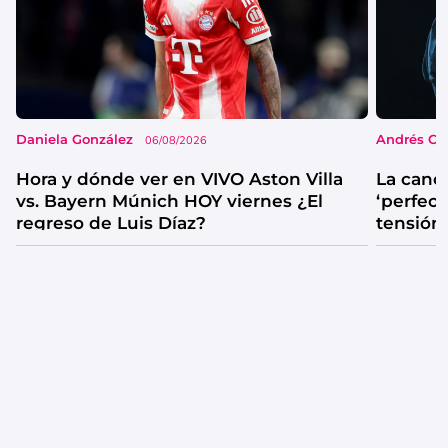
Daniela González
Andrés Co
06/08/2026
Hora y dónde ver en VIVO Aston Villa
La canc
vs. Bayern Múnich HOY viernes ¿El
‘perfecta
regreso de Luis Díaz?
tensión
catarsis