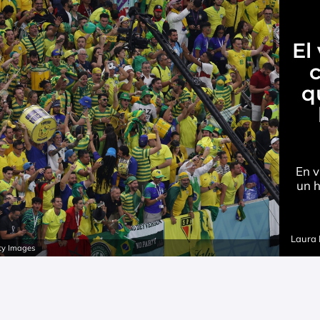
El
q
En v
un h
Laura
tty Images