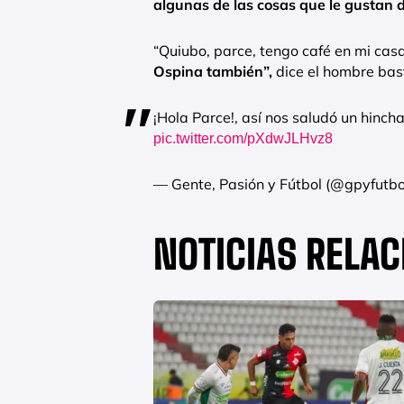
algunas de las cosas que le gustan d
“Quiubo, parce, tengo café en mi cas
Ospina también”,
dice el hombre bast
¡Hola Parce!, así nos saludó un hinch
pic.twitter.com/pXdwJLHvz8
— Gente, Pasión y Fútbol (@gpyfutbo
NOTICIAS RELA