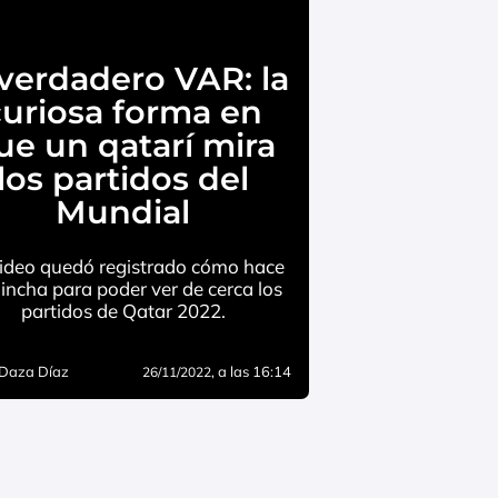
 verdadero VAR: la
curiosa forma en
ue un qatarí mira
los partidos del
Mundial
ideo quedó registrado cómo hace
incha para poder ver de cerca los
partidos de Qatar 2022.
 Daza Díaz
, a las 16:14
26/11/2022