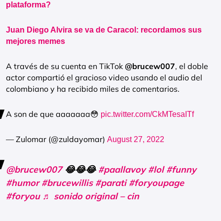
plataforma?
Juan Diego Alvira se va de Caracol: recordamos sus
mejores memes
A través de su cuenta en TikTok
@brucew007
, el doble
actor compartió el gracioso video usando el audio del
colombiano y ha recibido miles de comentarios.
A son de que aaaaaaa😳
pic.twitter.com/CkMTesaITf
— Zulomar (@zuldayomar)
August 27, 2022
@brucew007
😂😂😂
#paallavoy
#lol
#funny
#humor
#brucewillis
#parati
#foryoupage
#foryou
♬ sonido original – cin