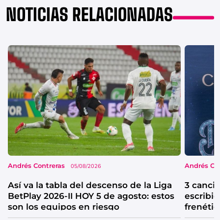
NOTICIAS RELACIONADAS
Andrés Contreras
Andrés Co
05/08/2026
Así va la tabla del descenso de la Liga
3 canci
BetPlay 2026-II HOY 5 de agosto: estos
escribió
son los equipos en riesgo
frenétic