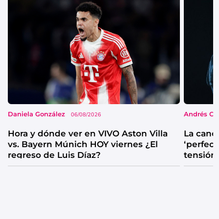
Daniela González
Andrés Co
06/08/2026
Hora y dónde ver en VIVO Aston Villa
La canc
vs. Bayern Múnich HOY viernes ¿El
‘perfecta
regreso de Luis Díaz?
tensión
catarsis