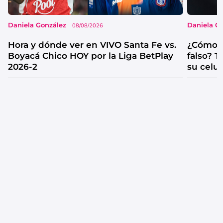
Daniela González
Daniela G
08/08/2026
Hora y dónde ver en VIVO Santa Fe vs.
¿Cómo s
Boyacá Chico HOY por la Liga BetPlay
falso? 
2026-2
su celul