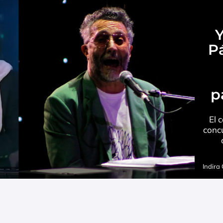
Y
P
p
El 
concu
Indira