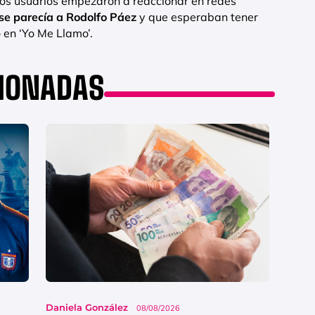
rios usuarios empezaron a reaccionar en redes
se parecía a Rodolfo Páez
y que esperaban tener
 en ‘Yo Me Llamo’.
CIONADAS
Daniela González
08/08/2026