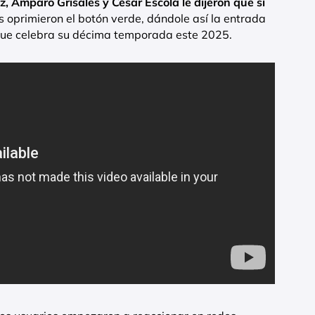
z, Amparo Grisales y César Escola le dijeron que sí
s oprimieron el botón verde, dándole así la entrada
, que celebra su décima temporada este 2025.