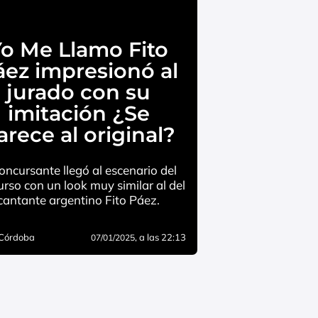
o Me Llamo Fito
áez impresionó al
jurado con su
imitación ¿Se
arece al original?
concursante llegó al escenario del
rso con un look muy similar al del
cantante argentino Fito Páez.
 Córdoba
, a las 22:13
07/01/2025