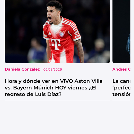
Daniela González
Andrés Co
06/08/2026
Hora y dónde ver en VIVO Aston Villa
La canc
vs. Bayern Múnich HOY viernes ¿El
‘perfecta
regreso de Luis Díaz?
tensión
catarsis