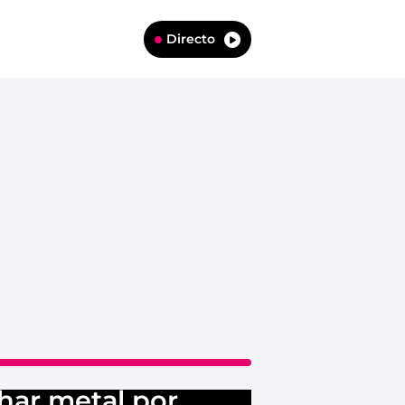
Directo
har metal por