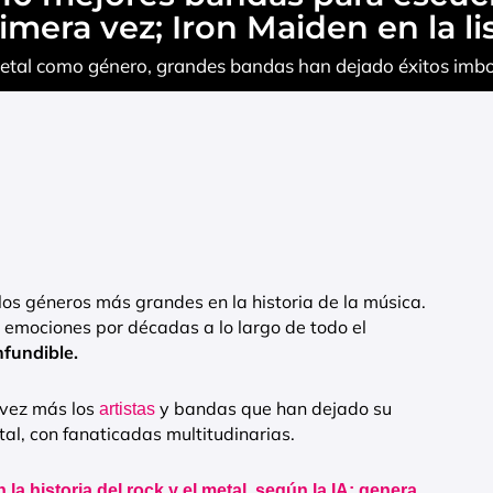
imera vez; Iron Maiden en la li
 metal como género, grandes bandas han dejado éxitos imbo
 los géneros más grandes en la historia de la música.
r emociones por décadas a lo largo de todo el
nfundible.
 vez más los
y bandas que han dejado su
artistas
al, con fanaticadas multitudinarias.
 la historia del rock y el metal, según la IA: genera