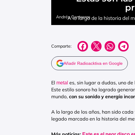
pr
Andrés Contreras
A lo largo de la historia del
Comparte:
Añadir Radioacktiva en Google
El
es, sin lugar a dudas, uno de
metal
Este estilo sonoro ha logrado genera
mundo,
con su sonido y energía inco
A lo largo de los años, han sido cada
legado marcado en la historia del met
Más noticias:
Este es el peor disco en