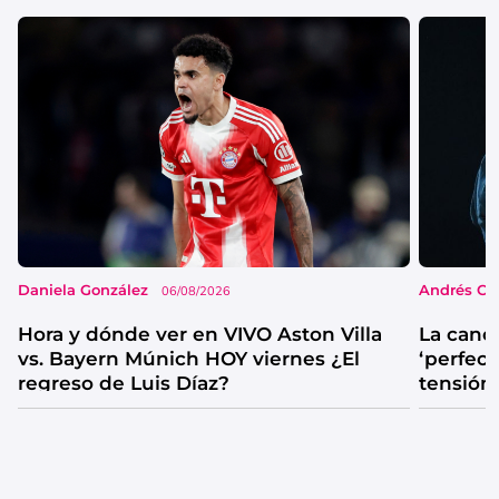
Daniela González
Andrés Co
06/08/2026
Hora y dónde ver en VIVO Aston Villa
La canc
vs. Bayern Múnich HOY viernes ¿El
‘perfecta
regreso de Luis Díaz?
tensión
catarsis