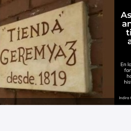
As
a
t
En l
fa
h
his
Indira