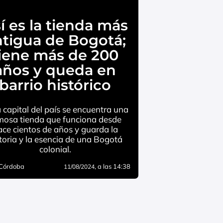
í es la tienda más
ntigua de Bogotá;
iene más de 200
años y queda en
barrio histórico
a capital del país se encuentra una
mosa tienda que funciona desde
ace cientos de años y guarda la
toria y la esencia de una Bogotá
colonial.
 Córdoba
, a las 14:38
11/08/2024