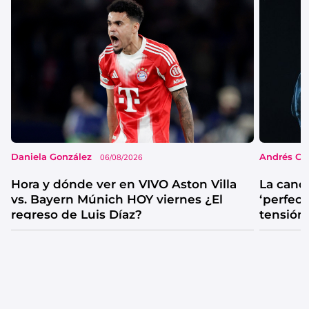
Daniela González
Andrés Co
06/08/2026
Hora y dónde ver en VIVO Aston Villa
La canc
vs. Bayern Múnich HOY viernes ¿El
‘perfecta
regreso de Luis Díaz?
tensión
catarsis