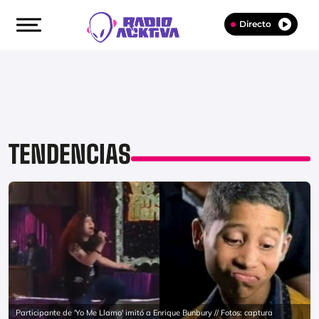
Directo
TENDENCIAS
Participante de 'Yo Me Llamo' imitó a Enrique Bunbury // Fotos: captura