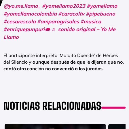
@yo.me.llamo_
#yomellamo2023
#yomellamo
#yomellamocolombia
#caracoltv
#pipebueno
#cesarescola
#amparogrisales
#musica
#enriquepunpuri👄
♬ sonido original – Yo Me
Llamo
El participante interpreto ‘Maldito Duende’ de Héroes
del Silencio y
aunque después de que le dijeran que no,
cantó otra canción no convenció a los jurados.
NOTICIAS RELACIONADAS