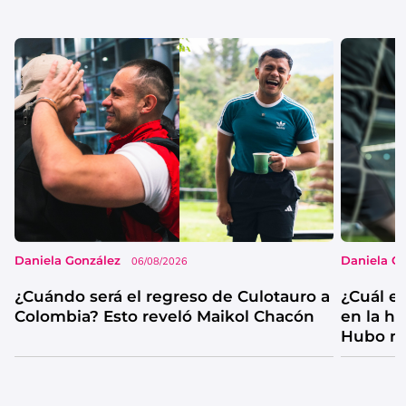
Daniela González
Daniela G
06/08/2026
¿Cuándo será el regreso de Culotauro a
¿Cuál e
Colombia? Esto reveló Maikol Chacón
en la hi
Hubo má