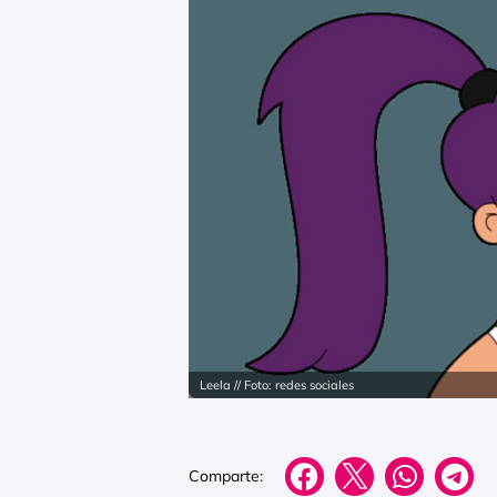
Leela // Foto: redes sociales
Comparte: