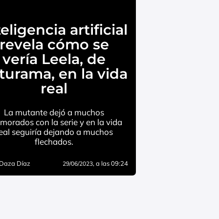
eligencia artificial
revela cómo se
vería Leela, de
turama, en la vida
real
La mutante dejó a muchos
morados con la serie y en la vida
eal seguiría dejando a muchos
flechados.
 Daza Díaz
, a las 09:24
29/06/2023