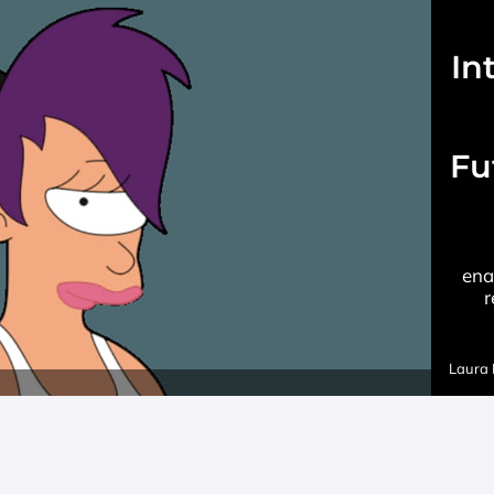
Int
Fu
ena
r
Laura