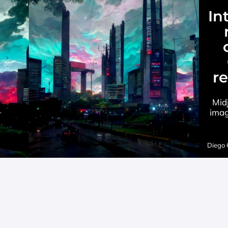
Int
re
Mid
imag
Diego 