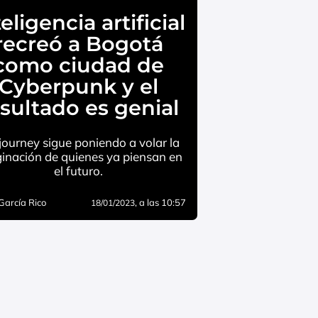
eligencia artificial
recreó a Bogotá
como ciudad de
Cyberpunk y el
sultado es genial
journey sigue poniendo a volar la
inación de quienes ya piensan en
el futuro.
García Rico
, a las 10:57
18/01/2023