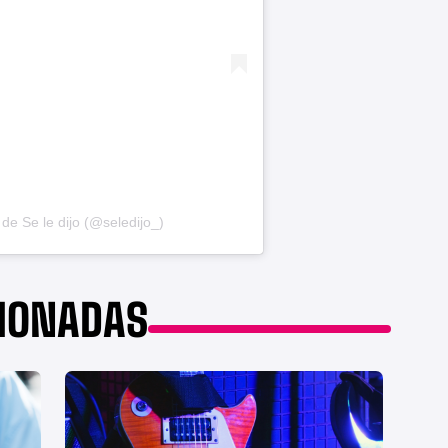
de Se le dijo (@seledijo_)
CIONADAS