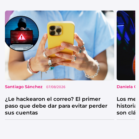
Santiago Sánchez
Daniela G
07/08/2026
¿Le hackearon el correo? El primer
Los mejo
paso que debe dar para evitar perder
historia
sus cuentas
son clá