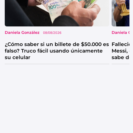
Daniela González
Daniela G
08/08/2026
¿Cómo saber si un billete de $50.000 es
Falleció
falso? Truco fácil usando únicamente
Messi, e
su celular
sabe de