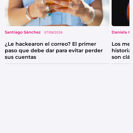
Santiago Sánchez
Daniela G
07/08/2026
¿Le hackearon el correo? El primer
Los mejo
paso que debe dar para evitar perder
historia
sus cuentas
son clá