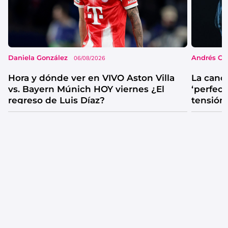
Daniela González
Andrés Co
06/08/2026
Hora y dónde ver en VIVO Aston Villa
La canc
vs. Bayern Múnich HOY viernes ¿El
‘perfecta
regreso de Luis Díaz?
tensión
catarsis