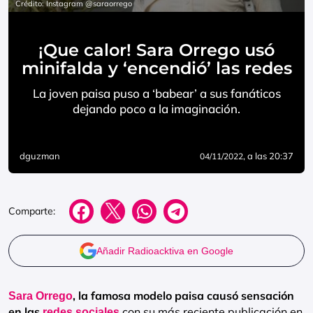
Crédito: Instagram @saraorrego
¡Que calor! Sara Orrego usó
minifalda y ‘encendió’ las redes
La joven paisa puso a ‘babear’ a sus fanáticos
dejando poco a la imaginación.
dguzman
, a las 20:37
04/11/2022
Comparte:
Añadir Radioacktiva en Google
, la famosa modelo paisa causó sensación
Sara Orrego
en las
con su más reciente publicación en
redes sociales