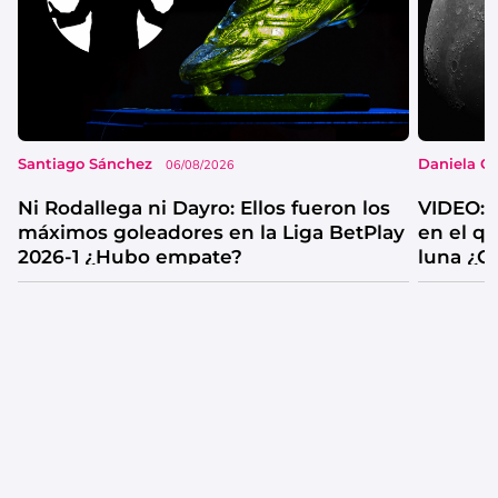
Santiago Sánchez
Daniela G
06/08/2026
Ni Rodallega ni Dayro: Ellos fueron los
VIDEO: 
máximos goleadores en la Liga BetPlay
en el q
2026-1 ¿Hubo empate?
luna ¿C