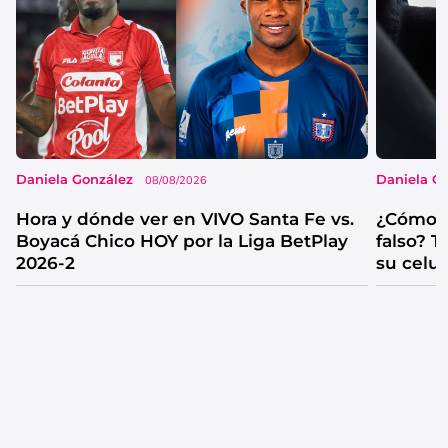
Daniela González
Daniela G
08/08/2026
Hora y dónde ver en VIVO Santa Fe vs.
¿Cómo s
Boyacá Chico HOY por la Liga BetPlay
falso? 
2026-2
su celul