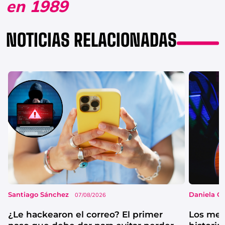
en 1989
NOTICIAS RELACIONADAS
Santiago Sánchez
Daniela G
07/08/2026
¿Le hackearon el correo? El primer
Los mejo