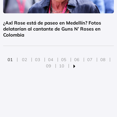
¿Axl Rose está de paseo en Medellín? Fotos
delatarían al cantante de Guns N’ Roses en
Colombia
01
02
03
04
05
06
07
08
09
10