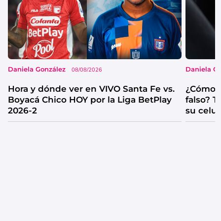
Daniela González
Daniela G
08/08/2026
Hora y dónde ver en VIVO Santa Fe vs.
¿Cómo s
Boyacá Chico HOY por la Liga BetPlay
falso? 
2026-2
su celul