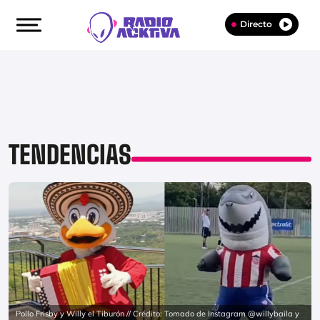
Directo
TENDENCIAS
Pollo Frisby y Willy el Tiburón // Crédito: Tomado de Instagram @willybaila y