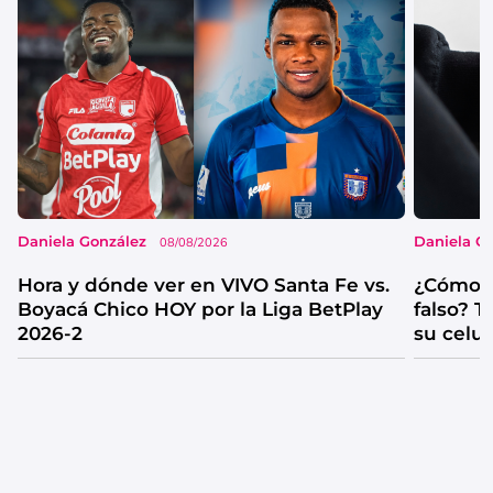
Daniela González
Daniela G
08/08/2026
Hora y dónde ver en VIVO Santa Fe vs.
¿Cómo s
Boyacá Chico HOY por la Liga BetPlay
falso? 
2026-2
su celul