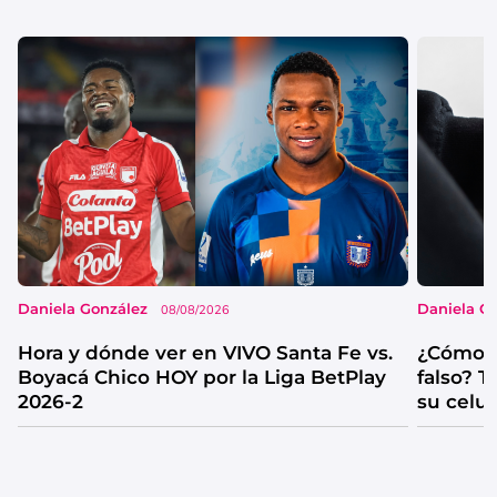
Daniela González
Daniela G
08/08/2026
Hora y dónde ver en VIVO Santa Fe vs.
¿Cómo s
Boyacá Chico HOY por la Liga BetPlay
falso? 
2026-2
su celul