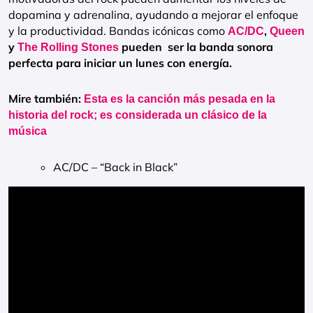
dopamina y adrenalina, ayudando a mejorar el enfoque
y la productividad. Bandas icónicas como
,
AC/DC
Queen
y
pueden ser la banda sonora
The Rolling Stones
perfecta para iniciar un lunes con energía.
Mire también:
Esta es la canción más pesada en la
historia del rock; es considerada un clásico de la
música
AC/DC – “Back in Black”