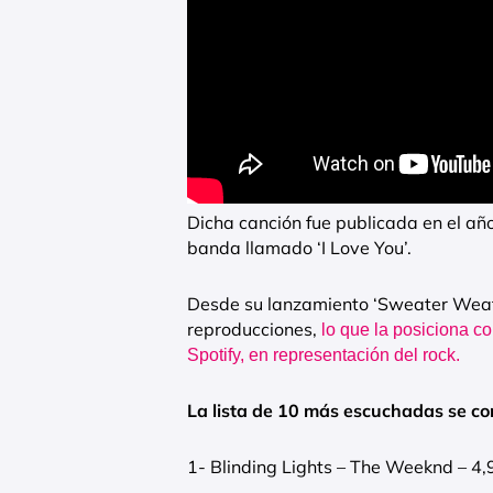
Dicha canción fue publicada en el añ
banda llamado ‘I Love You’.
Desde su lanzamiento ‘Sweater Weat
reproducciones,
lo que la posiciona c
Spotify, en representación del rock.
La lista de 10 más escuchadas se co
1- Blinding Lights – The Weeknd – 4,