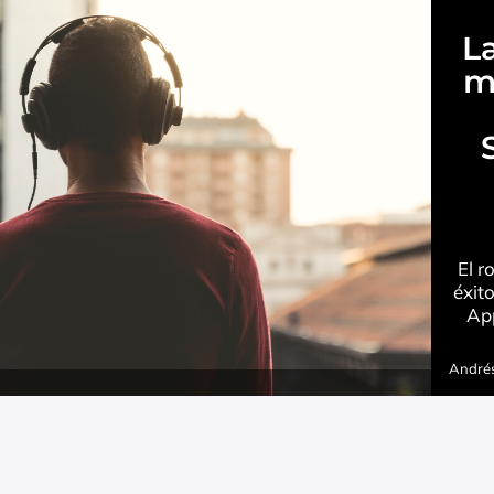
L
m
El r
éxit
App
Andrés