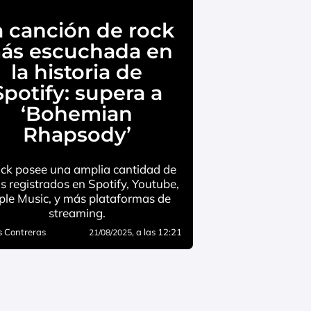
a canción de rock
ás escuchada en
la historia de
Spotify: supera a
‘Bohemian
Rhapsody’
ock posee una amplia cantidad de
os registrados en Spotify, Youtube,
le Music, y más plataformas de
streaming.
 Contreras
, a las 12:21
21/08/2025