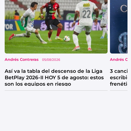
Andrés Contreras
Andrés Co
05/08/2026
Así va la tabla del descenso de la Liga
3 canci
BetPlay 2026-II HOY 5 de agosto: estos
escribió
son los equipos en riesgo
frenétic