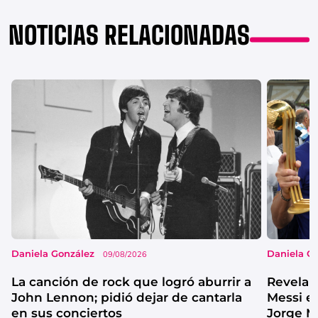
NOTICIAS RELACIONADAS
Daniela González
Daniela G
09/08/2026
La canción de rock que logró aburrir a
Revelan
John Lennon; pidió dejar de cantarla
Messi e
en sus conciertos
Jorge M