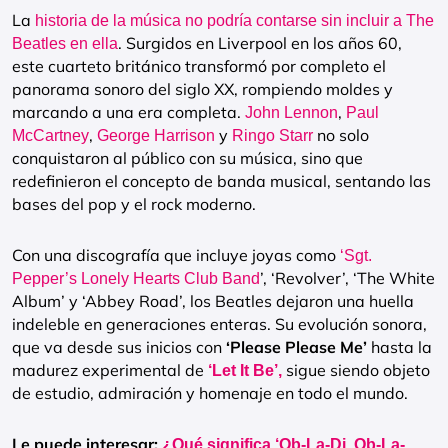
La
historia de la música no podría contarse sin incluir a The
. Surgidos en Liverpool en los años 60,
Beatles en ella
este cuarteto británico transformó por completo el
panorama sonoro del siglo XX, rompiendo moldes y
marcando a una era completa.
,
John Lennon
Paul
,
y
no solo
McCartney
George Harrison
Ringo Starr
conquistaron al público con su música, sino que
redefinieron el concepto de banda musical, sentando las
bases del pop y el rock moderno.
Con una discografía que incluye joyas como
‘Sgt.
’, ‘Revolver’, ‘The White
Pepper’s Lonely Hearts Club Band
Album’ y ‘Abbey Road’, los Beatles dejaron una huella
indeleble en generaciones enteras. Su evolución sonora,
que va desde sus inicios con
‘Please Please Me’
hasta la
madurez experimental de
sigue siendo objeto
‘Let It Be’,
de estudio, admiración y homenaje en todo el mundo.
Le puede interesar:
¿Qué significa ‘Ob-La-Di, Ob-La-