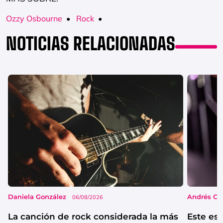
Ozzy Osbourne
•
Rock
•
NOTICIAS RELACIONADAS
Daniela González
Andrés Co
06/08/2026
La canción de rock considerada la más
Este es 