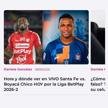
Daniela González
Daniela G
08/08/2026
Hora y dónde ver en VIVO Santa Fe vs.
¿Cómo s
Boyacá Chico HOY por la Liga BetPlay
falso? 
2026-2
su celul