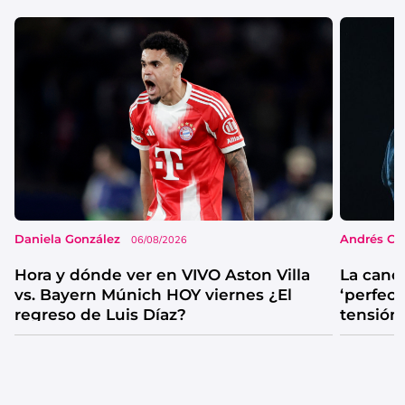
Daniela González
Andrés Co
06/08/2026
Hora y dónde ver en VIVO Aston Villa
La canc
vs. Bayern Múnich HOY viernes ¿El
‘perfecta
regreso de Luis Díaz?
tensión
catarsis