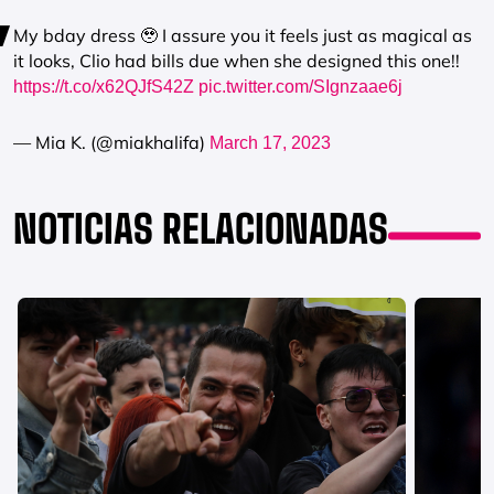
My bday dress 🥹 I assure you it feels just as magical as
it looks, Clio had bills due when she designed this one!!
https://t.co/x62QJfS42Z
pic.twitter.com/SIgnzaae6j
— Mia K. (@miakhalifa)
March 17, 2023
NOTICIAS RELACIONADAS