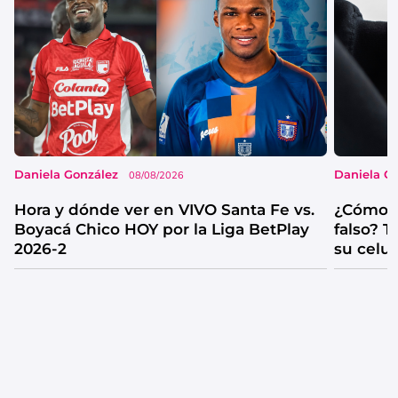
Daniela González
Daniela G
08/08/2026
Hora y dónde ver en VIVO Santa Fe vs.
¿Cómo s
Boyacá Chico HOY por la Liga BetPlay
falso? 
2026-2
su celul