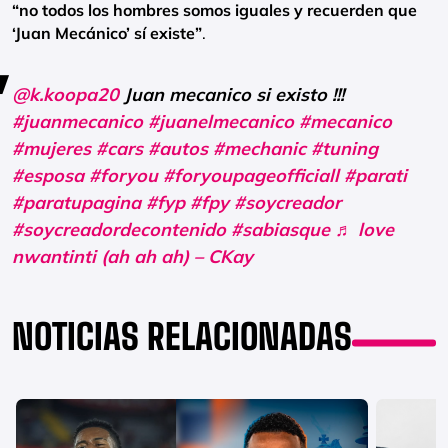
“no todos los hombres somos iguales y recuerden que
‘Juan Mecánico’ sí existe”
.
@k.koopa20
Juan mecanico si existo !!!
#juanmecanico
#juanelmecanico
#mecanico
#mujeres
#cars
#autos
#mechanic
#tuning
#esposa
#foryou
#foryoupageofficiall
#parati
#paratupagina
#fyp
#fpy
#soycreador
#soycreadordecontenido
#sabiasque
♬ love
nwantinti (ah ah ah) – CKay
NOTICIAS RELACIONADAS