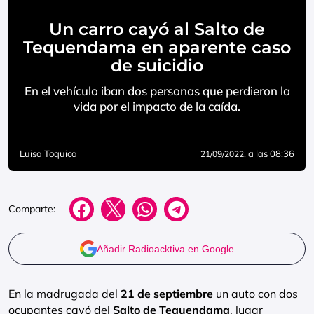
Un carro cayó al Salto de
Tequendama en aparente caso
de suicidio
En el vehículo iban dos personas que perdieron la
vida por el impacto de la caída.
Luisa Toquica
, a las 08:36
21/09/2022
Comparte:
Añadir Radioacktiva en Google
En la madrugada del
21 de septiembre
un auto con dos
ocupantes cayó del
Salto de Tequendama
, lugar