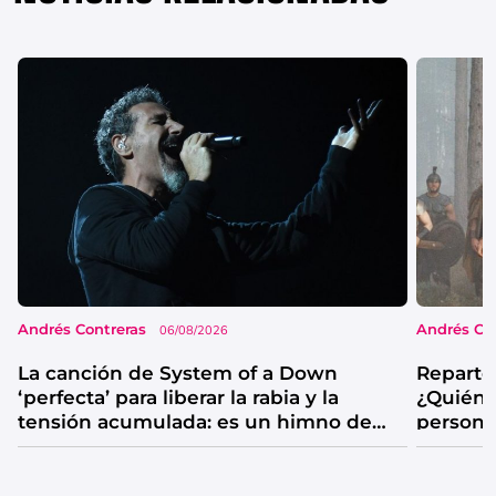
Andrés Contreras
Andrés Co
06/08/2026
La canción de System of a Down
Reparto
‘perfecta’ para liberar la rabia y la
¿Quién 
tensión acumulada: es un himno de
persona
catarsis