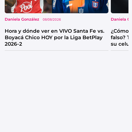
Daniela González
Daniela G
08/08/2026
Hora y dónde ver en VIVO Santa Fe vs.
¿Cómo s
Boyacá Chico HOY por la Liga BetPlay
falso? 
2026-2
su celul