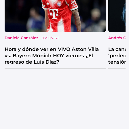
Daniela González
Andrés Co
06/08/2026
Hora y dónde ver en VIVO Aston Villa
La canc
vs. Bayern Múnich HOY viernes ¿El
‘perfecta
regreso de Luis Díaz?
tensión
catarsis