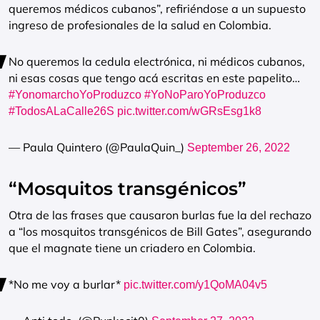
queremos médicos cubanos”, refiriéndose a un supuesto
ingreso de profesionales de la salud en Colombia.
No queremos la cedula electrónica, ni médicos cubanos,
ni esas cosas que tengo acá escritas en este papelito…
#YonomarchoYoProduzco
#YoNoParoYoProduzco
#TodosALaCalle26S
pic.twitter.com/wGRsEsg1k8
— Paula Quintero (@PaulaQuin_)
September 26, 2022
“Mosquitos transgénicos”
Otra de las frases que causaron burlas fue la del rechazo
a “los mosquitos transgénicos de Bill Gates”, asegurando
que el magnate tiene un criadero en Colombia.
*No me voy a burlar*
pic.twitter.com/y1QoMA04v5