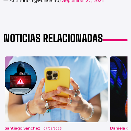
— Anti todo. (@Punkecit0)
September 27, 2022
NOTICIAS RELACIONADAS
Santiago Sánchez
Daniela G
07/08/2026