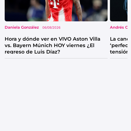
Daniela González
Andrés Co
06/08/2026
Hora y dónde ver en VIVO Aston Villa
La canc
vs. Bayern Múnich HOY viernes ¿El
‘perfecta
regreso de Luis Díaz?
tensión
catarsis