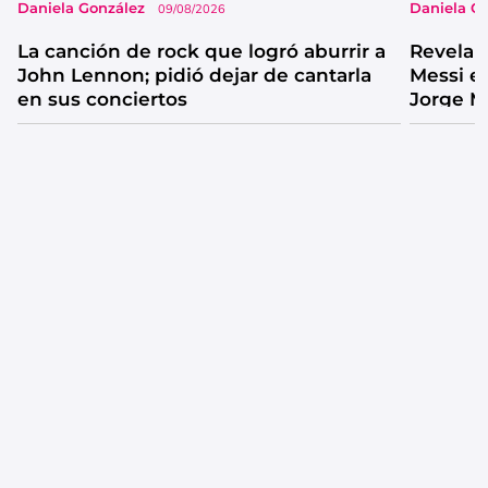
Daniela González
Daniela G
09/08/2026
La canción de rock que logró aburrir a
Revelan
John Lennon; pidió dejar de cantarla
Messi e
en sus conciertos
Jorge M