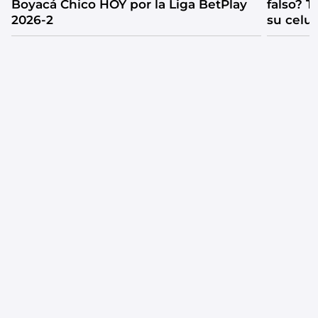
Boyacá Chico HOY por la Liga BetPlay
falso? 
2026-2
su celul