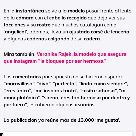
En la
instantánea
se ve a la
modelo
posar frente al lente
de la
cámara
con el
cabello
recogido
que deja ver sus
facciones
y su
rostro
que muchos catalogan como
‘
angelical’
, además, lleva un
ajustado
corsé
de
lencería
y algunas
cadenas
colgando
de su
cadera
.
Mira
también
:
Veronika Rajek, la modelo que asegura
que Instagram “la bloquea por ser hermosa”
Los
comentarios
por supuesto no se hicieron esperar
,
“maravillosa”, “diva”, “perfecta”, “linda como siempre”,
“eres única”, “me inspiras tanto”, “cosita sabrosa”, “mi
amor platónico”, “sirena, eres tan hermosa por dentro y
por fuera”
, escribieron algunos
usuarios
.
La
publicación
ya
reúne
más
de 13.000 ‘me gusta’.