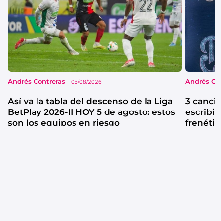
Andrés Contreras
Andrés Co
05/08/2026
Así va la tabla del descenso de la Liga
3 canci
BetPlay 2026-II HOY 5 de agosto: estos
escribió
son los equipos en riesgo
frenétic