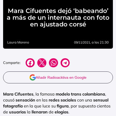
Mara Cifuentes dejó ‘babeando’
a más de un internauta con foto
en ajustado corsé
Laura Moreno
, a las 21:30
09/11/2021
Comparte:
Añadir Radioacktiva en Google
Mara
Cifuentes
, la famosa
modelo
trans
colombiana
,
causó
sensación
en las
redes
sociales
con una
sensual
fotografía
en la que luce su
figura
, por supuesto cientos
de
usuarios
la
llenaron
de
elogios
.