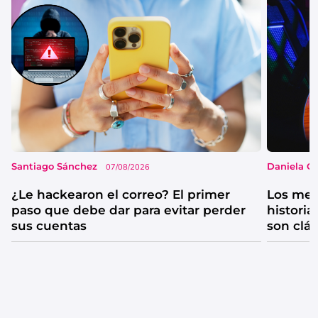
Santiago Sánchez
Daniela G
07/08/2026
¿Le hackearon el correo? El primer
Los mejo
paso que debe dar para evitar perder
historia
sus cuentas
son clá