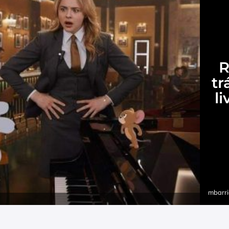
R
tr
l
mbarri