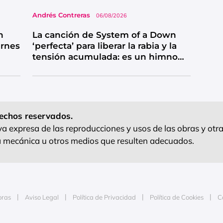
Andrés Contreras
06/08/2026
n
La canción de System of a Down
ernes
‘perfecta’ para liberar la rabia y la
tensión acumulada: es un himno
de catarsis
echos reservados.
 expresa de las reproducciones y usos de las obras y otra
ra mecánica u otros medios que resulten adecuados.
oras
Aviso Legal
Política de Privacidad
Política de Cookies
C