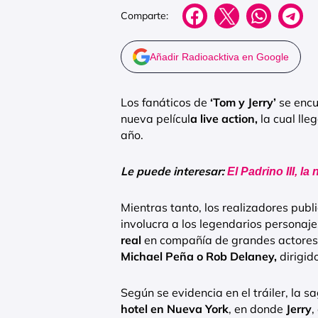
Comparte:
Añadir Radioacktiva en Google
Los fanáticos de
‘Tom y Jerry’
se encu
nueva películ
a live action,
la cual lle
año.
Le puede interesar:
El Padrino III, la
Mientras tanto, los realizadores publ
involucra a los legendarios personaj
real
en compañía de grandes actore
Michael Peña o Rob Delaney,
dirigid
Según se evidencia en el tráiler, la s
hotel en Nueva York
, en donde
Jerry
,