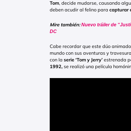
Tom
, decide mudarse, causando algu
deben acudir al felino para
capturar 
Mire también:
Nuevo tráiler de “Jus
DC
Cabe recordar que este dúo animado q
mundo con sus aventuras y travesuras
con la
serie ‘Tom y Jerry’
estrenada p
1992,
se realizó una película homón