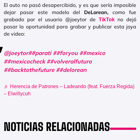
El auto no pasó desapercibido, y es que sería imposible
dejar pasar este modelo del
DeLorean,
como fue
grabado por el usuario @joeytor de
no dejó
TikTok
pasar la oportunidad para grabar y publicar esta joya
de video:
@joeytor
##parati
##foryou
##mexico
##mexicocheck
##volveralfuturo
##backtothefuture
##delorean
♬ Herencia de Patrones – Ladeando (feat. Fuerza Regida)
– Elwillycuh
NOTICIAS RELACIONADAS