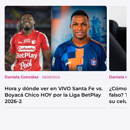
Daniela González
Daniela G
08/08/2026
Hora y dónde ver en VIVO Santa Fe vs.
¿Cómo s
Boyacá Chico HOY por la Liga BetPlay
falso? 
2026-2
su celul