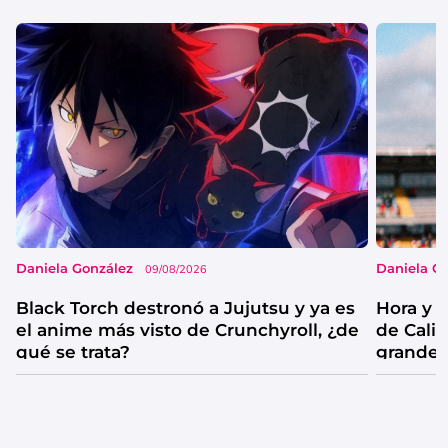
Daniela González
Daniela G
09/08/2026
Black Torch destronó a Jujutsu y ya es
Hora y 
el anime más visto de Crunchyroll, ¿de
de Cali 
qué se trata?
grandes