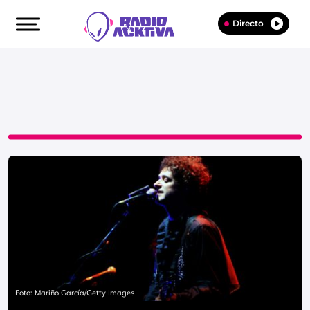
Directo
Foto: Mariño García/Getty Images