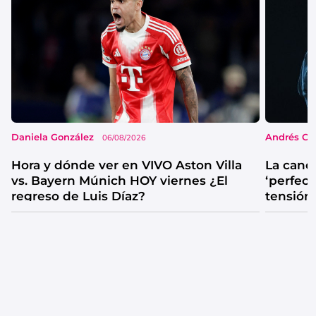
Daniela González
Andrés Co
06/08/2026
Hora y dónde ver en VIVO Aston Villa
La canc
vs. Bayern Múnich HOY viernes ¿El
‘perfecta
regreso de Luis Díaz?
tensión
catarsis