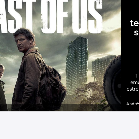
t
s
T
emo
estr
Andrés