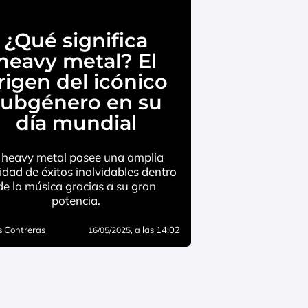
¿Qué significa
heavy metal? El
rigen del icónico
subgénero en su
día mundial
l heavy metal posee una amplia
idad de éxitos inolvidables dentro
de la música gracias a su gran
potencia.
 Contreras
, a las 14:02
16/05/2025