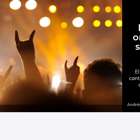
o
E
cant
Andrés