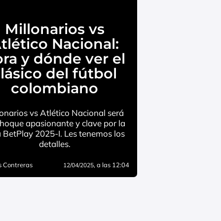
Millonarios vs
tlético Nacional:
ra y dónde ver el
lásico del fútbol
colombiano
lonarios vs Atlético Nacional será
hoque apasionante y clave por la
a BetPlay 2025-I. Les tenemos los
detalles.
 Contreras
, a las 12:04
12/04/2025