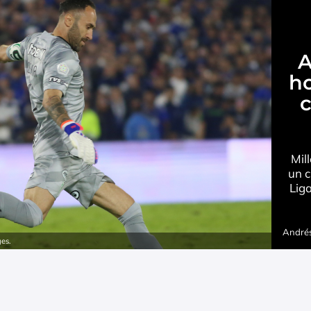
A
ho
c
Mil
un c
Lig
Andrés
ges.